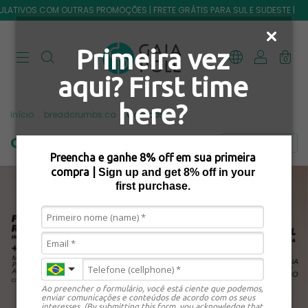
ULATIVOS COM OUTRAS PROMOÇÕES | FRETE GRÁTIS PARA SUL E SUDESTE |
Primeira vez
0
aqui? First time
here?
Início
.
breadcrumbs.ca
.
Combos
Combos
FILTRAR
Preencha e ganhe 8% off em sua primeira
compra |
Sign up and get 8 % off in your
first purchase.
Ao preencher o formulário, você está ciente que podemos,
enviar comunicações e conteúdos de acordo com os seus
interesses. (By submitting this form, you acknowledge that