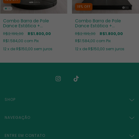
18
%
OFF
Combo Barra de Pole
Combo Barra de Pole
Dance Estática +
Dance Estática +
Colchonete Redondo
Colchonete Quadrado
R$2.199,00
R$1.800,00
R$2.199,00
R$1.800,00
R$1.584,00
com
Pix
R$1.584,00
com
Pix
12
x de
R$150,00
sem juros
12
x de
R$150,00
sem juros
SHOP
NAVEGAÇÃO
ENTRE EM CONTATO