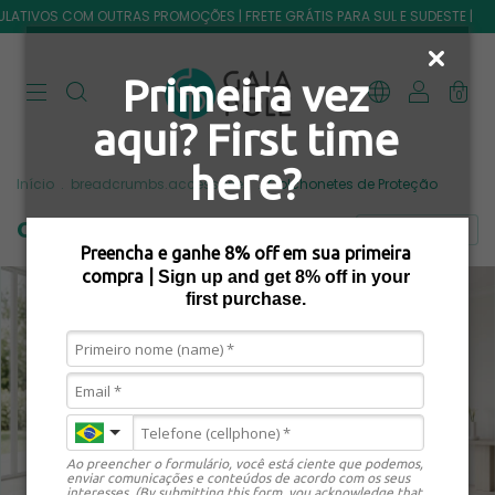
ULATIVOS COM OUTRAS PROMOÇÕES | FRETE GRÁTIS PARA SUL E SUDESTE |
Primeira vez
0
aqui? First time
here?
Início
.
breadcrumbs.accessories
.
Colchonetes de Proteção
Colchonetes de Proteção
FILTRAR
Preencha e ganhe 8% off em sua primeira
compra |
Sign up and get 8 % off in your
first purchase.
Ao preencher o formulário, você está ciente que podemos,
enviar comunicações e conteúdos de acordo com os seus
interesses. (By submitting this form, you acknowledge that