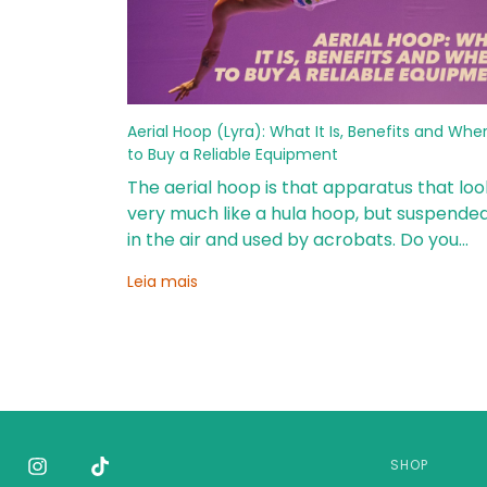
Aerial Hoop (Lyra): What It Is, Benefits and Whe
to Buy a Reliable Equipment
The aerial hoop is that apparatus that loo
very much like a hula hoop, but suspende
in the air and used by acrobats. Do you
know which one it is?
Leia mais
SHOP