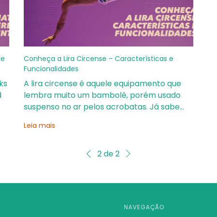
re
Conheça a Lira Circense – Características e
Funcionalidades
ks
A lira circense é aquele equipamento que
d
lembra muito um bambolê, porém usado
suspenso no ar pelos acrobatas. Já sabe
qual é?Presente em espetáculos de circo,
Leia mais
performances artísticas e treinos de
condicionamento físico, a lira combina
força, técnica
2
de
2
NAVEGAÇÃO