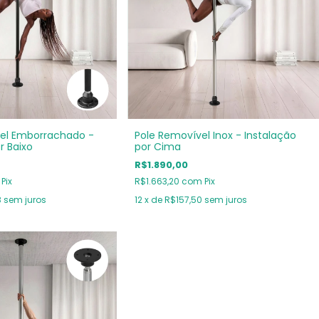
el Emborrachado -
Pole Removível Inox - Instalação
r Baixo
por Cima
R$1.890,00
Pix
R$1.663,20
com
Pix
8
sem juros
12
x de
R$157,50
sem juros