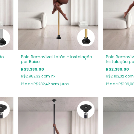
ão
Pole Removível Latão - Instalação
Pole Removív
por Baixo
Instalação po
R$3.389,00
R$2.389,00
R$2.982,32
com
Pix
R$2.102,32
com
12
x de
R$282,42
sem juros
12
x de
R$199,0