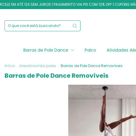
M ATÉ 12X SEM JUROS | PAGAMENTO VIA PIX COM 12% OFF | CUPONS NÃO CUM
Barras de Pole Dance
Palco
Atividades A
Início
.
breadcrumbs.poles
.
Barras de Pole Dance Removíveis
Barras de Pole Dance Removíveis