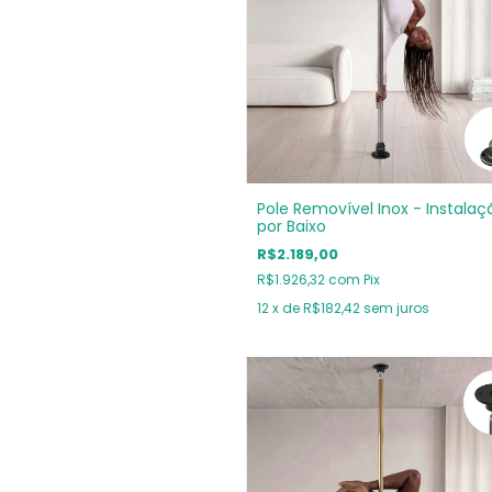
Pole Removível Inox - Instalaç
por Baixo
R$2.189,00
R$1.926,32
com
Pix
12
x de
R$182,42
sem juros