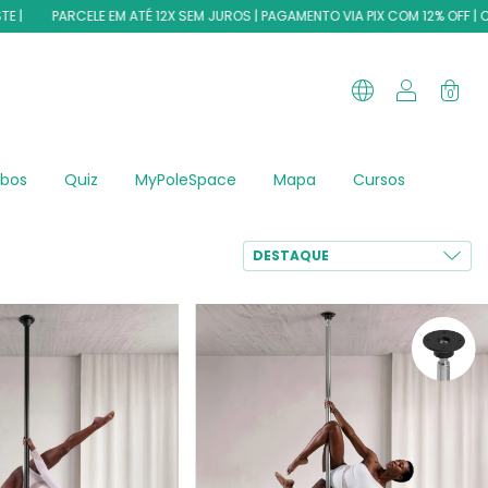
PARCELE EM ATÉ 12X SEM JUROS | PAGAMENTO VIA PIX COM 12% OFF | CUPON
0
bos
Quiz
MyPoleSpace
Mapa
Cursos