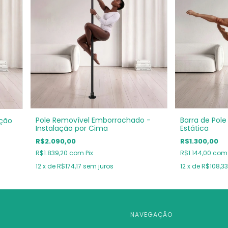
Pole Removível Emborrachado -
Barra de Pol
ação
Instalação por Cima
Estática
R$2.090,00
R$1.300,00
R$1.839,20
com
Pix
R$1.144,00
com
12
x de
R$174,17
sem juros
12
x de
R$108,33
NAVEGAÇÃO