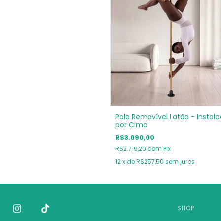
Pole Removível Latão - Instal
por Cima
R$3.090,00
R$2.719,20
com
Pix
12
x de
R$257,50
sem juros
SHOP