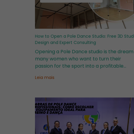
How to Open a Pole Dance Studio: Free 3D Stud
Design and Expert Consulting
Opening a Pole Dance studio is the dream
many women who want to turn their
passion for the sport into a profitable
business. However, before investing in pole
Leia mais
equipment, or renovations, it is essential t
plan your space properly to avoid mistak