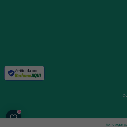
Verificada por
Co
0
Ao navegar po