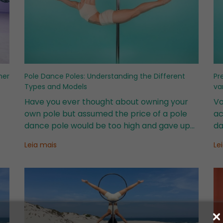
her
Pole Dance Poles: Understanding the Different
Pr
Types and Models
va
Have you ever thought about owning your
Vo
own pole but assumed the price of a pole
ac
dance pole would be too high and gave up
da
before even doing any research?
me
Leia mais
Le
ra
qu
a
co
pr