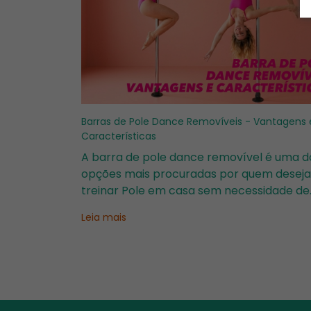
Barras de Pole Dance Removíveis - Vantagens 
Características
A barra de pole dance removível é uma d
opções mais procuradas por quem deseja
treinar Pole em casa sem necessidade de
furos ou reformas no imóvel. Isso porque 
Leia mais
é instalada totalmente na pressão!