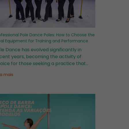
ofessional Pole Dance Poles: How to Choose the
eal Equipment for Training and Performance
le Dance has evolved significantly in
cent years, becoming the activity of
oice for those seeking a practice that
mbines strength, technique, and self-
ia mais
pression while moving away from
aditional gyms.