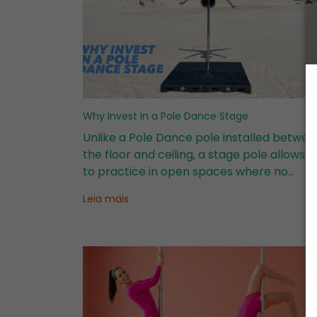
Why Invest in a Pole Dance Stage
Unlike a Pole Dance pole installed betwee
the floor and ceiling, a stage pole allows y
to practice in open spaces where no
permanent structure is available.
Leia mais