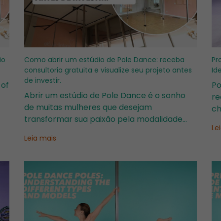
io
Como abrir um estúdio de Pole Dance: receba
Pr
consultoria gratuita e visualize seu projeto antes
Id
de investir.
 of
Po
Abrir um estúdio de Pole Dance é o sonho
re
de muitas mulheres que desejam
ch
transformar sua paixão pela modalidade
s,
co
Le
em um negócio rentável. Mas antes de
o
ex
Leia mais
investir em barras, equipamentos ou
tr
reformas, é fundamental planejar o espaço
corretamente para evitar