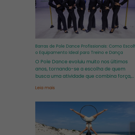
Barras de Pole Dance Profissionais: Como Escol
o Equipamento Ideal para Treino e Dança
O Pole Dance evoluiu muito nos últimos
anos, tornando-se a escolha de quem
busca uma atividade que combina força,
técnica e expressão corporal mas quer
Leia mais
“fugir” das academias convencionais.E pa
ter confiança e evoluir, a escolha da barr
de Pole Dan