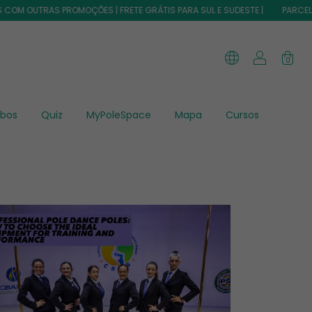
AS PROMOÇÕES | FRETE GRÁTIS PARA SUL E SUDESTE |
PARCELE EM ATÉ 1
0
bos
Quiz
MyPoleSpace
Mapa
Cursos