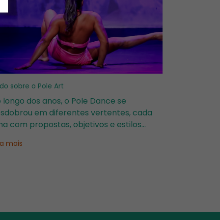
do sobre o Pole Art
 longo dos anos, o Pole Dance se
sdobrou em diferentes vertentes, cada
a com propostas, objetivos e estilos
óprios. Entre elas, o Pole Art, também
ia mais
amado de Pole Artístico, se destaca por
lorizar a expressão corporal e a
nstrução de perf