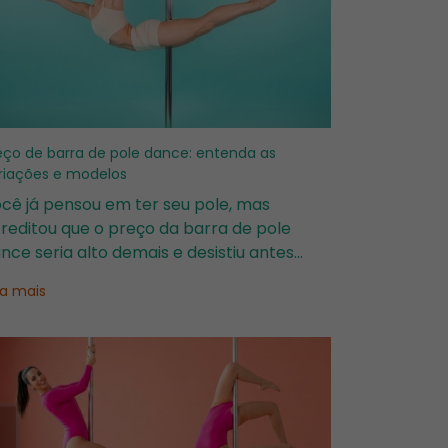
eço de barra de pole dance: entenda as
riações e modelos
cê já pensou em ter seu pole, mas
reditou que o preço da barra de pole
nce seria alto demais e desistiu antes
smo de pesquisar?E se a gente disser
ia mais
e com menos de R$150 por mês você
nsegue realizar o sonho da barra
ópria?