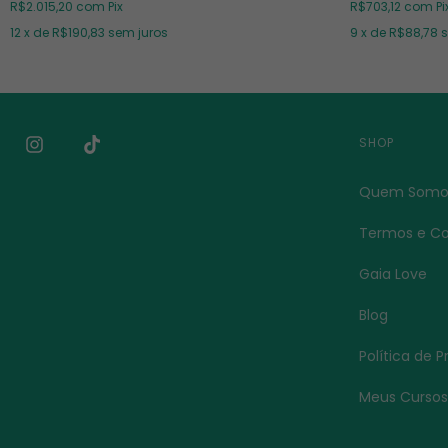
R$2.015,20
com
Pix
R$703,12
com
Pi
12
x de
R$190,83
sem juros
9
x de
R$88,78
s
SHOP
Quem Somo
Termos e Co
Gaia Love
Blog
Política de 
Meus Curso