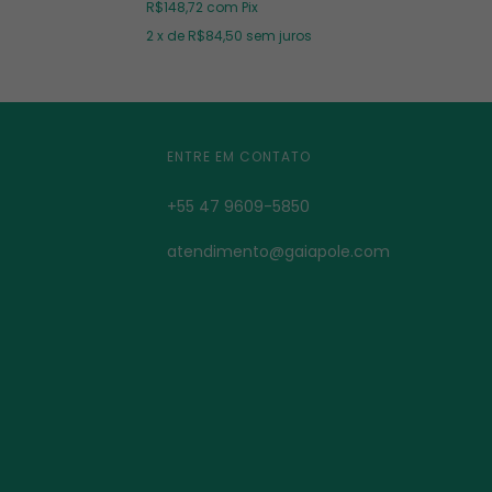
R$148,72
com
Pix
2
x de
R$84,50
sem juros
ENTRE EM CONTATO
+55 47 9609-5850
atendimento@gaiapole.com