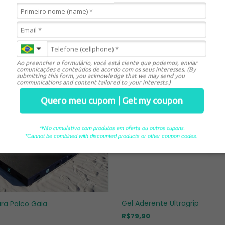
Ao preencher o formulário, você está ciente que podemos, enviar
comunicações e conteúdos de acordo com os seus interesses. (By
submitting this form, you acknowledge that we may send you
communications and content tailored to your interests.)
Quero meu cupom | Get my coupon
*Não cumulativo com produtos em oferta ou outros cupons.
*Cannot be combined with disc ounted products or other coupon codes.
Gel Aderente Ultragrip
para Palco Gaia
R$79,90