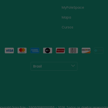
MyPoleSpace
Mapa
Cursos
pyright Gaia Pole - 59060580000155 - 2026. Todos os direitos reservado