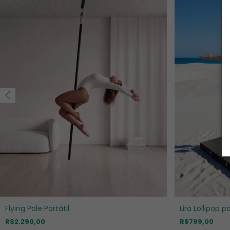
Flying Pole Portátil
Lira Lollipop 
R$2.290,00
R$799,00