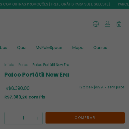
AS PROMOÇÕES | FRETE GRÁTIS PARA SUL E SUDESTE |
PARCELE EM ATÉ 1
0
bos
Quiz
MyPoleSpace
Mapa
Cursos
Início
.
Palco
.
Palco Portátil New Era
Palco Portátil New Era
12
x de
R$699,17
sem juros
R$8.390,00
R$7.383,20
com
Pix