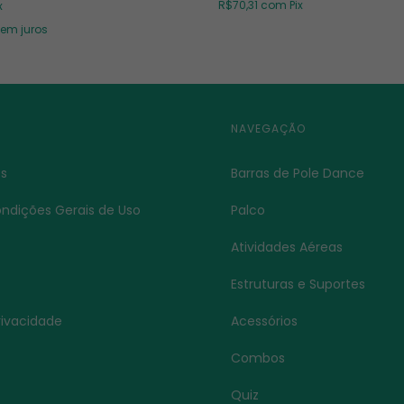
R$70,31
com
Pix
x
em juros
NAVEGAÇÃO
s
Barras de Pole Dance
ndições Gerais de Uso
Palco
Atividades Aéreas
Estruturas e Suportes
Privacidade
Acessórios
s
Combos
Quiz